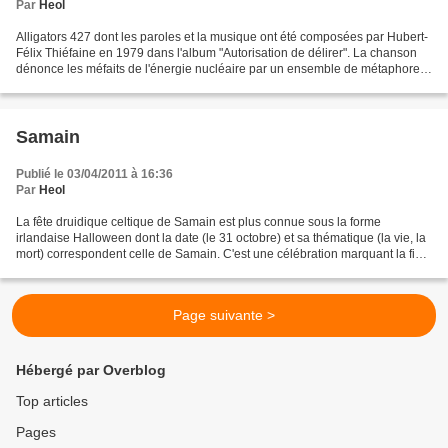
Par
Heol
Alligators 427 dont les paroles et la musique ont été composées par Hubert-
Félix Thiéfaine en 1979 dans l'album "Autorisation de délirer". La chanson
dénonce les méfaits de l'énergie nucléaire par un ensemble de métaphores
(santé, militaire, décideurs...)....
Samain
Publié le 03/04/2011 à 16:36
Par
Heol
La fête druidique celtique de Samain est plus connue sous la forme
irlandaise Halloween dont la date (le 31 octobre) et sa thématique (la vie, la
mort) correspondent celle de Samain. C'est une célébration marquant la fin
de la période des récoltes et...
Page suivante >
Hébergé par Overblog
Top articles
Pages