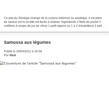
Ce plat du Sénégal change de la cuisine indienne ou asiatique. il est plein
de saveur est la recette est facile à réaliser. Ingrédients 2 filets de poulet 2
cuillères à soupe de jus de citron 1 petit oignon ou 1 à 2 échalotte(s) 1 petite
gousse d'ail...
Samossa aux légumes
Publié le 20/04/2011 à 16:56
Par
Heol