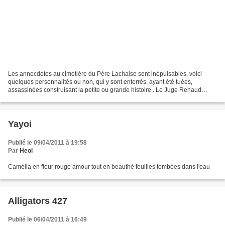
Les annecdotes au cimetière du Père Lachaise sont inépuisables, voici
quelques personnalités ou non, qui y sont enterrés, ayant été tuées,
assassinées construisant la petite ou grande histoire . Le Juge Renaud
François Renaud est né en 1923 à Lyon. Pendant...
Yayoi
Publié le 09/04/2011 à 19:58
Par
Heol
Camélia en fleur rouge amour tout en beauthé feuilles tombées dans l'eau
Alligators 427
Publié le 06/04/2011 à 16:49