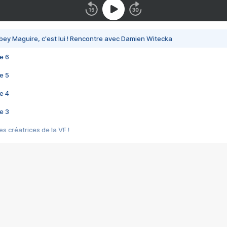
bey Maguire, c'est lui ! Rencontre avec Damien Witecka
e 6
e 5
e 4
e 3
s créatrices de la VF !
e 2
e 1
e Mektoub My Love arrive enfin ! Rencontre avec Shaïn Boumedine et Sal
i : après Toni en famille
elle réalise le bouleversant Dites lui que je l'aime