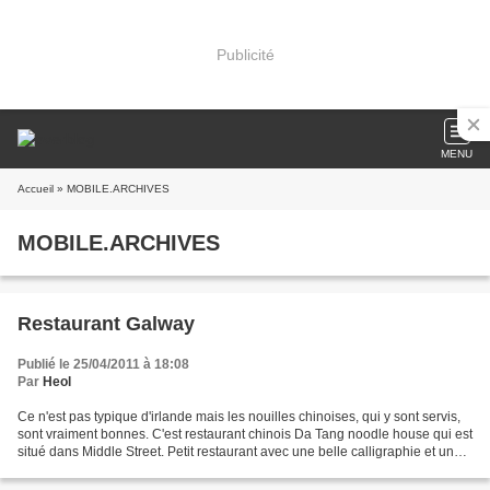
Publicité
MENU
Accueil
» MOBILE.ARCHIVES
MOBILE.ARCHIVES
Restaurant Galway
Publié le 25/04/2011 à 18:08
Par
Heol
Ce n'est pas typique d'irlande mais les nouilles chinoises, qui y sont servis,
sont vraiment bonnes. C'est restaurant chinois Da Tang noodle house qui est
situé dans Middle Street. Petit restaurant avec une belle calligraphie et un
bon accueil. Datan...