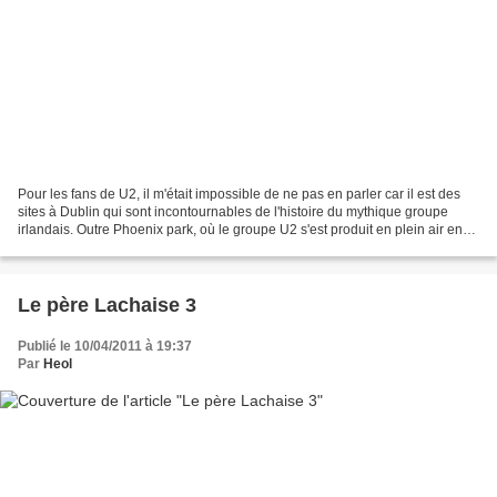
Pour les fans de U2, il m'était impossible de ne pas en parler car il est des
sites à Dublin qui sont incontournables de l'histoire du mythique groupe
irlandais. Outre Phoenix park, où le groupe U2 s'est produit en plein air en
1983 lors d'un festival...
Le père Lachaise 3
Publié le 10/04/2011 à 19:37
Par
Heol